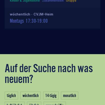
Kinder & Jugendliche
Zusammensein
Gruppe
wöchentlich
·
CVJM-Heim
Montags
17:30-19:00
Auf der Suche nach was
neuem?
täglich
wöchentlich
14-tägig
monatlich