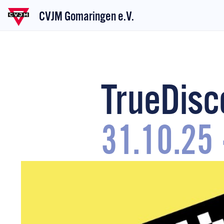
CVJM Gomaringen e.V.
TrueDisc
31.10.25