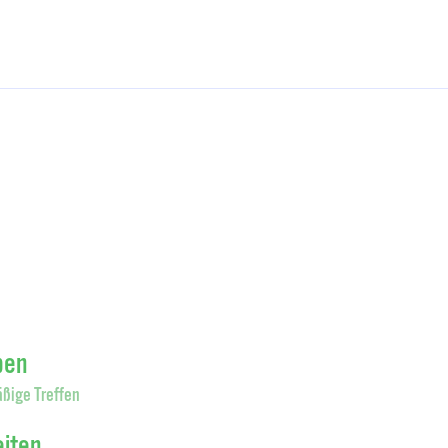
pen
ßige Treffen
eiten