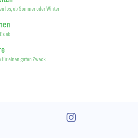
en los, ob Sommer oder Winter
onen
t's ab
re
 für einen guten Zweck