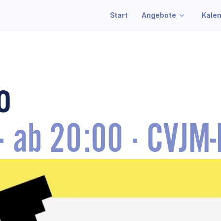
Start
Angebote
Kale
o
·
ab 20:00
·
CVJM-