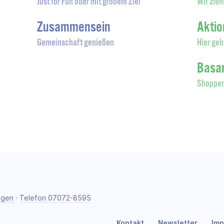
Just for Fun oder mit großem Ziel
Wir zieh
Zusammensein
Akti
Gemeinschaft genießen
Hier geh
Basa
Shoppen
ngen
·
Telefon 07072-8595
Kontakt
Newsletter
Im