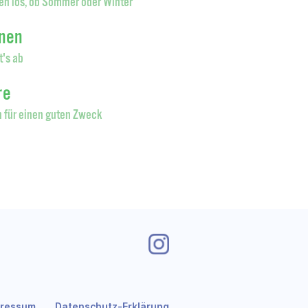
en los, ob Sommer oder Winter
onen
t's ab
re
 für einen guten Zweck
pressum
Datenschutz-Erklärung