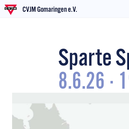
CVJM Gomaringen e.V.
Sparte S
8.6.26
·
1