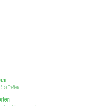
pen
ßige Treffen
eiten