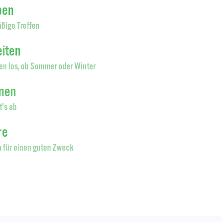
pen
ßige Treffen
eiten
en los, ob Sommer oder Winter
onen
t's ab
re
 für einen guten Zweck