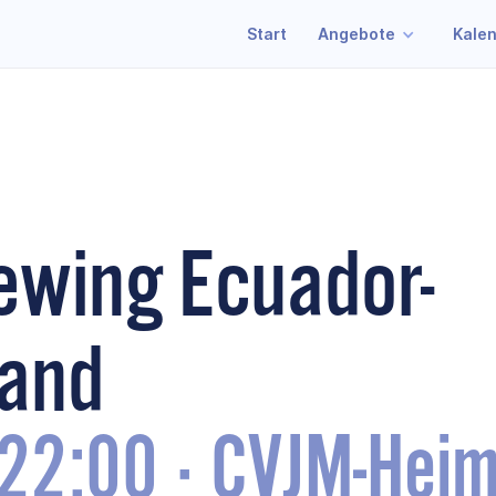
Start
Angebote
Kale
iewing Ecuador-
land
22:00
·
CVJM-Hei