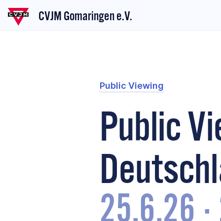
CVJM Gomaringen e.V.
Public Viewing
Public V
Deutsch
25.6.26
·