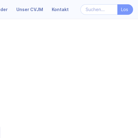
nder
Unser CVJM
Kontakt
m