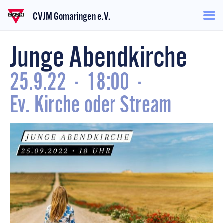
CVJM Gomaringen e.V.
Junge Abendkirche
25.9.22
·
18:00
·
Ev. Kirche oder Stream