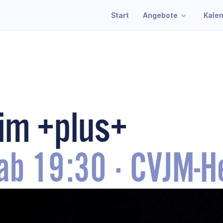
Start
Angebote
Kale
 im +plus+
ab 19:30
·
CVJM-H