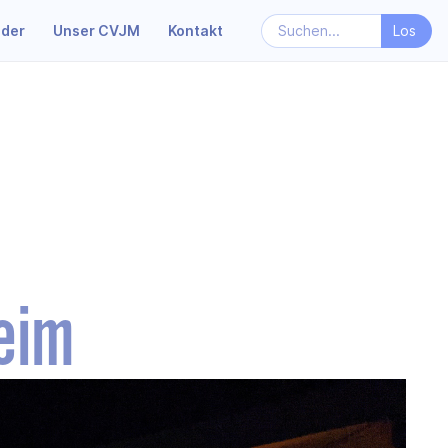
nder
Unser CVJM
Kontakt
eim