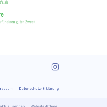
t's ab
re
 für einen guten Zweck
pressum
Datenschutz-Erklärung
aktuell senden
Website-Pflege