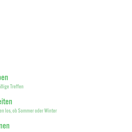
pen
ßige Treffen
eiten
en los, ob Sommer oder Winter
onen