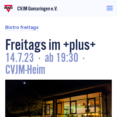
CVJM Gomaringen e.V.
Bistro freitags
Freitags im +plus+
14.7.23
·
ab 19:30
·
CVJM-Heim