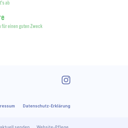
t's ab
re
 für einen guten Zweck
pressum
Datenschutz-Erklärung
aktuell senden
Website-Pflege