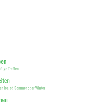
pen
ßige Treffen
eiten
en los, ob Sommer oder Winter
onen