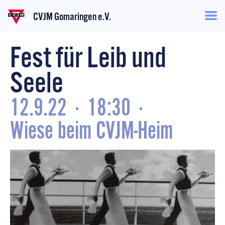
CVJM Gomaringen e.V.
Fest für Leib und
Seele
12.9.22
·
18:30
·
Wiese beim CVJM-Heim