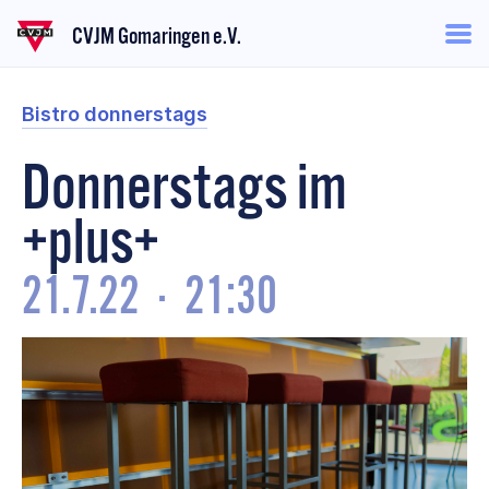
CVJM Gomaringen e.V.
Bistro donnerstags
Donnerstags im
+plus+
21.7.22
·
21:30