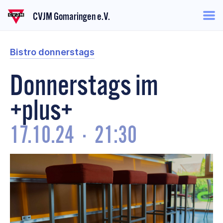
CVJM Gomaringen e.V.
Bistro donnerstags
Donnerstags im
+plus+
17.10.24
·
21:30